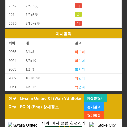
2062
7/6=3끗
패
2061
3/5=8끗
승
2060
3/10=3끗
패
미니홀짝
회차
패
결과
2065
7/1=8
짝
오버
2064
3/7=10
짝
언더
2063
1/2=3
홀
언더
2062
10/10=20
짝
언더
2061
7/5=12
짝
언더
야구 . Gwalia United 여 (Wal) VS Stoke
진행중경기
City LFC 여 (Eng) 상세정보
경기결과
경기일정
세계: 여자 클럽 친선경기