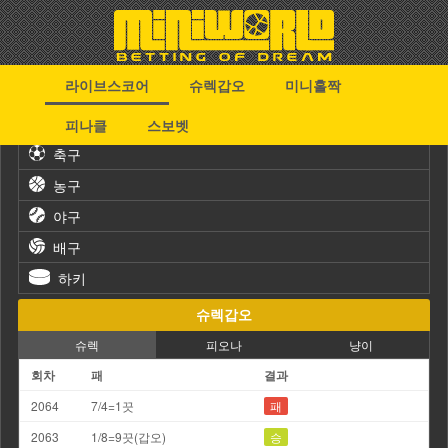
라이브스코어
슈렉갑오
미니홀짝
스포츠
피나클
스보벳
축구
농구
야구
배구
하키
슈렉갑오
슈렉
피오나
냥이
회차
패
결과
2064
7/4=1끗
패
2063
1/8=9끗(갑오)
승