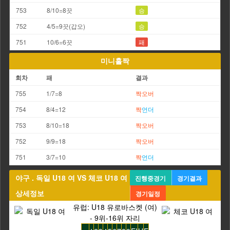
753
8/10=8끗
승
752
4/5=9끗(갑오)
승
751
10/6=6끗
패
미니홀짝
회차
패
결과
755
1/7=8
짝
오버
754
8/4=12
짝
언더
753
8/10=18
짝
오버
752
9/9=18
짝
오버
751
3/7=10
짝
언더
야구 . 독일 U18 여 VS 체코 U18 여
진행중경기
경기결과
상세정보
경기일정
유럽: U18 유로바스켓 (여)
- 9위-16위 자리