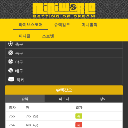
라이브스코어
슈렉갑오
미니홀짝
스포츠
피나클
스보벳
축구
농구
야구
배구
하키
슈렉갑오
슈렉
피오나
냥이
회차
패
결과
755
7/5=2끗
승
754
6/8=4끗
패