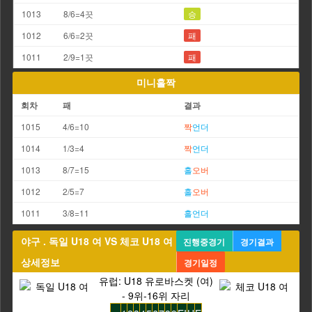
1013
8/6=4끗
승
1012
6/6=2끗
패
1011
2/9=1끗
패
미니홀짝
회차
패
결과
1015
4/6=10
짝
언더
1014
1/3=4
짝
언더
1013
8/7=15
홀
오버
1012
2/5=7
홀
오버
1011
3/8=11
홀
언더
야구 . 독일 U18 여 VS 체코 U18 여
진행중경기
경기결과
상세정보
경기일정
유럽: U18 유로바스켓 (여)
- 9위-16위 자리