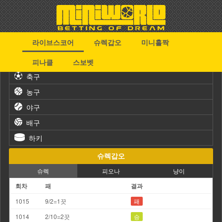
라이브스코어
슈렉갑오
미니홀짝
스포츠
피나클
스보벳
축구
농구
야구
배구
하키
슈렉갑오
슈렉
피오나
냥이
회차
패
결과
1015
9/2=1끗
패
1014
2/10=2끗
승