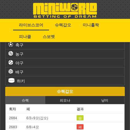
라이브스코어
슈렉갑오
미니홀짝
스포츠
피나클
스보벳
축구
농구
야구
배구
하키
슈렉갑오
슈렉
피오나
냥이
회차
패
결과
2684
6/3=9끗(갑오)
승
2683
6/8=4끗
패