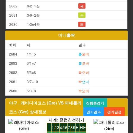
2682
9/2=1끗
패
2681
3/9=2끗
승
2680
1/3=4끗
패
미니홀짝
회차
패
결과
2684
1/4=5
홀
오버
2683
6/1=7
홀
오버
2682
5/3=8
짝
오버
2681
3/7=10
짝
언더
2680
5/3=8
짝
오버
야구 . 레바디아코스 (Gre) VS 파네톨리
진행중경기
코스 (Gre) 상세정보
경기결과
경기일정
세계: 클럽친선경기
1
2
3
4
5
6
7
8
9
EI
H
E