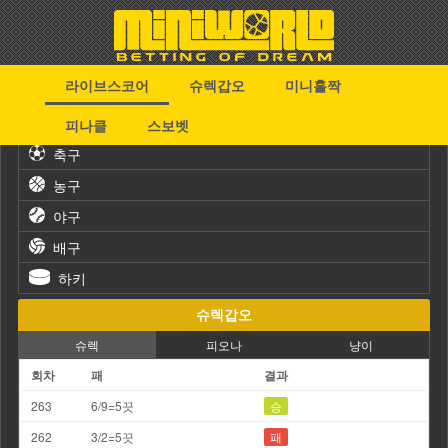
라이브스코어
슈렉갑오
미니홀짝
스포츠
피나클
스보벳
축구
농구
야구
배구
하키
슈렉갑오
슈렉
피오나
냥이
회차
패
결과
263
6/9=5끗
승
262
3/2=5끗
패