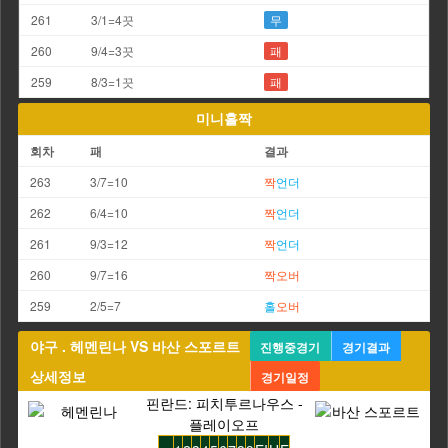
261
3/1=4끗
무
260
9/4=3끗
패
259
8/3=1끗
패
미니홀짝
회차
패
결과
263
3/7=10
짝
언더
262
6/4=10
짝
언더
261
9/3=12
짝
언더
260
9/7=16
짝
오버
259
2/5=7
홀
오버
야구 . 헤멘린나 VS 바산 스포르트
진행중경기
경기결과
상세정보
경기일정
핀란드: 피치투르나우스 -
플레이오프