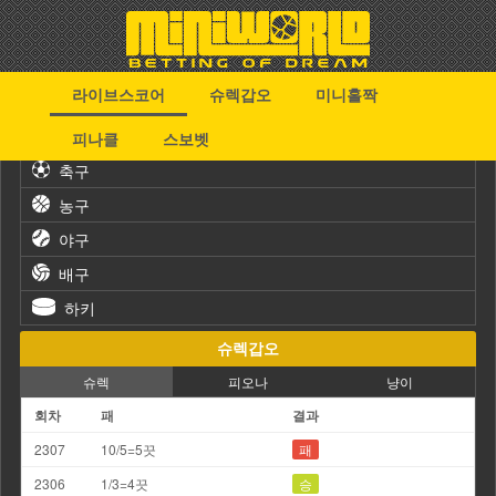
라이브스코어
슈렉갑오
미니홀짝
스포츠
피나클
스보벳
축구
농구
야구
배구
하키
슈렉갑오
슈렉
피오나
냥이
회차
패
결과
2307
10/5=5끗
패
2306
1/3=4끗
승