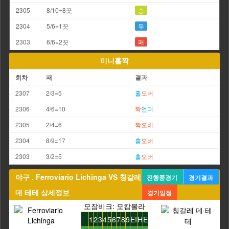
2305
8/10=8끗
승
2304
5/6=1끗
무
2303
6/6=2끗
패
미니홀짝
회차
패
결과
2307
2/3=5
홀
오버
2306
4/6=10
짝
언더
2305
2/4=6
짝
오버
2304
8/9=17
홀
오버
2303
3/2=5
홀
오버
야구 . Ferroviario Lichinga VS 칭갈레
진행중경기
경기결과
데 테테 상세정보
경기일정
모잠비크: 모캄볼라
1
2
3
4
5
6
7
8
9
EI
H
E