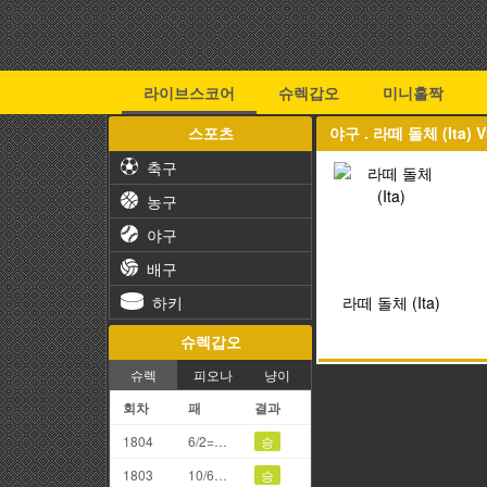
라이브스코어
슈렉갑오
미니홀짝
스포츠
야구 . 라떼 돌체 (Ita)
축구
농구
야구
배구
하키
라떼 돌체 (Ita)
슈렉갑오
슈렉
피오나
냥이
회차
패
결과
1804
6/2=8끗
승
1803
10/6=6끗
승