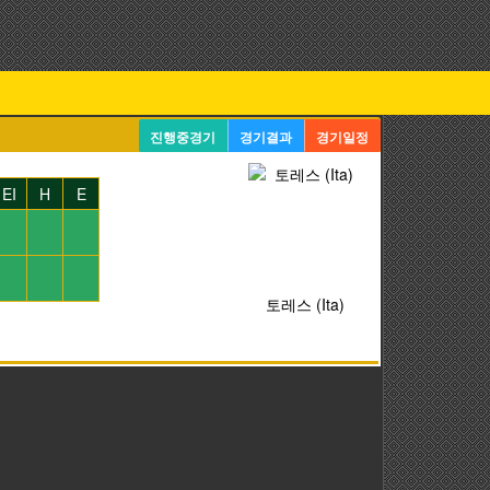
진행중경기
경기결과
경기일정
EI
H
E
토레스 (Ita)