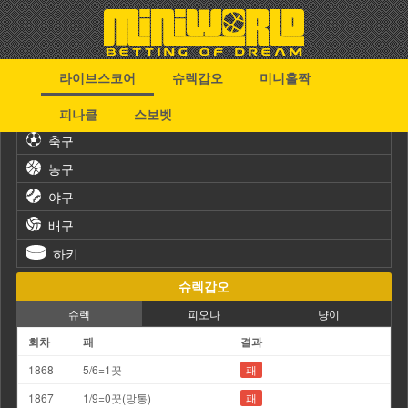
라이브스코어
슈렉갑오
미니홀짝
스포츠
피나클
스보벳
축구
농구
야구
배구
하키
슈렉갑오
슈렉
피오나
냥이
회차
패
결과
1868
5/6=1끗
패
1867
1/9=0끗(망통)
패