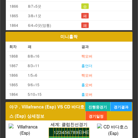
1866
8/7=5끗
승
1865
3/8=1끗
패
1864
6/4=0끗(망통)
패
미니홀짝
회차
패
결과
1868
8/8=16
짝
오버
1867
8/3=11
홀
언더
1866
1/5=6
짝
오버
1865
9/6=15
홀
오버
1864
5/10=15
홀
오버
야구 . Villafranca (Esp) VS CD 바다호
진행중경기
경기결과
스 (Esp) 상세정보
경기일정
세계: 클럽친선경기
1
2
3
4
5
6
7
8
9
EI
H
E