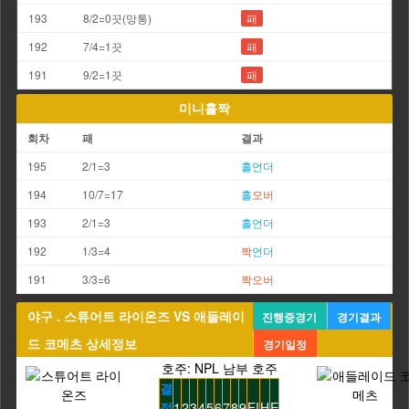
193
8/2=0끗(망통)
패
192
7/4=1끗
패
191
9/2=1끗
패
미니홀짝
회차
패
결과
195
2/1=3
홀
언더
194
10/7=17
홀
오버
193
2/1=3
홀
언더
192
1/3=4
짝
언더
191
3/3=6
짝
오버
야구 . 스튜어트 라이온즈 VS 애들레이
진행중경기
경기결과
드 코메츠 상세정보
경기일정
호주: NPL 남부 호주
결
정
1
2
3
4
5
6
7
8
9
EI
H
E