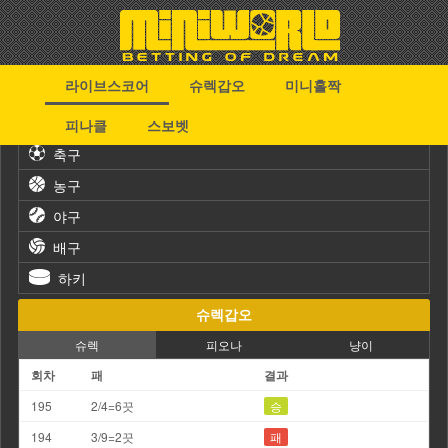
라이브스코어
슈렉갑오
미니홀짝
스포츠
피나클
스보벳
축구
농구
야구
배구
하키
슈렉갑오
슈렉
피오나
냥이
회차
패
결과
195
2/4=6끗
승
194
3/9=2끗
패