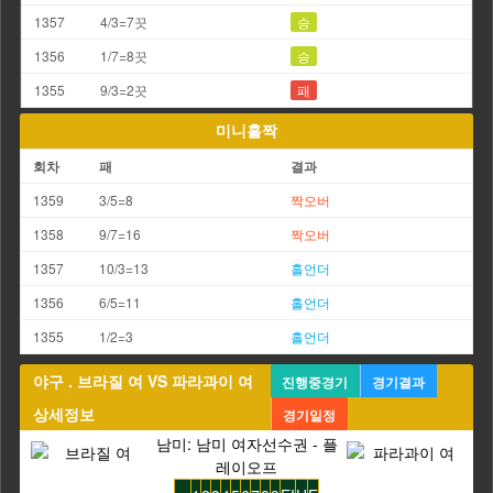
1357
4/3=7끗
승
1356
1/7=8끗
승
1355
9/3=2끗
패
미니홀짝
회차
패
결과
1359
3/5=8
짝
오버
1358
9/7=16
짝
오버
1357
10/3=13
홀
언더
1356
6/5=11
홀
언더
1355
1/2=3
홀
언더
야구 . 브라질 여 VS 파라과이 여
진행중경기
경기결과
상세정보
경기일정
남미: 남미 여자선수권 - 플
레이오프