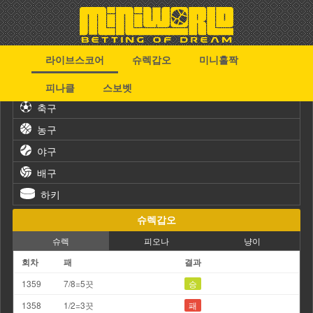
라이브스코어
슈렉갑오
미니홀짝
스포츠
피나클
스보벳
축구
농구
야구
배구
하키
슈렉갑오
슈렉
피오나
냥이
회차
패
결과
1359
7/8=5끗
승
1358
1/2=3끗
패