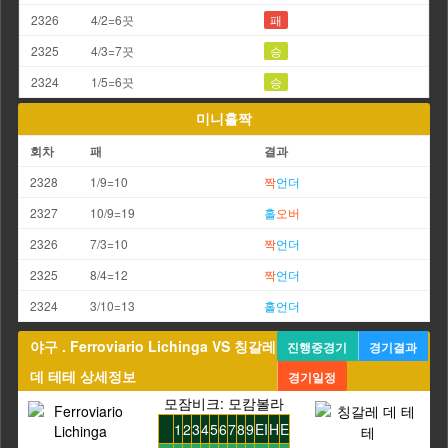
2326
4/2=6끗
패
2325
4/3=7끗
승
2324
1/5=6끗
승
미니홀짝
회차
패
결과
2328
1/9=10
짝
언더
2327
10/9=19
홀
오버
2326
7/3=10
짝
언더
2325
8/4=12
짝
언더
2324
3/10=13
홀
언더
야구 . Ferroviario Lichinga VS 칭갈레
진행중경기
경기결과
데 테테 상세정보
경기일정
모잠비크: 모캄볼라
1
2
3
4
5
6
7
8
9
EI
H
E