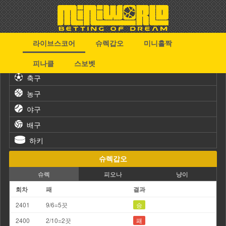
라이브스코어
슈렉갑오
미니홀짝
스포츠
피나클
스보벳
축구
농구
야구
배구
하키
슈렉갑오
슈렉
피오나
냥이
회차
패
결과
2401
9/6=5끗
승
2400
2/10=2끗
패