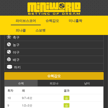
라이브스코어
슈렉갑오
미니홀짝
스포츠
피나클
스보벳
축구
농구
야구
배구
하키
슈렉갑오
슈렉
피오나
냥이
회차
패
결과
10
9/7=6끗
승
9
1/2=3끗
승