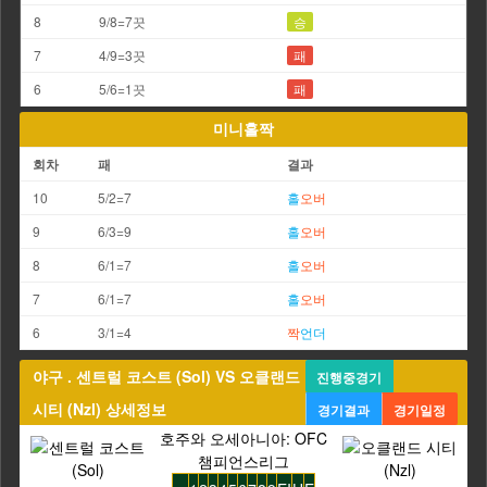
8
9/8=7끗
승
7
4/9=3끗
패
6
5/6=1끗
패
미니홀짝
회차
패
결과
10
5/2=7
홀
오버
9
6/3=9
홀
오버
8
6/1=7
홀
오버
7
6/1=7
홀
오버
6
3/1=4
짝
언더
야구 . 센트럴 코스트 (Sol) VS 오클랜드
진행중경기
시티 (Nzl) 상세정보
경기결과
경기일정
호주와 오세아니아: OFC
챔피언스리그