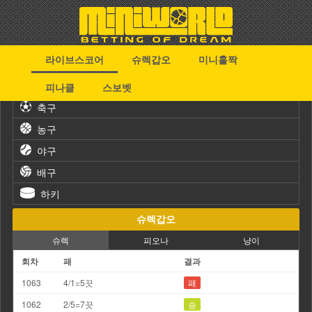
라이브스코어
슈렉갑오
미니홀짝
스포츠
피나클
스보벳
축구
농구
야구
배구
하키
슈렉갑오
슈렉
피오나
냥이
회차
패
결과
1063
4/1=5끗
패
1062
2/5=7끗
승