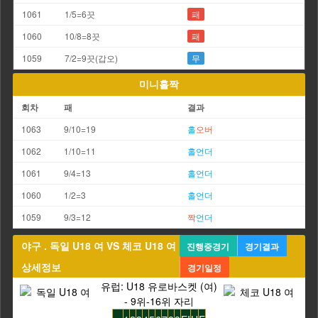
1061
1/5=6끗
패
1060
10/8=8끗
패
1059
7/2=9끗(갑오)
무
미니홀짝
회차
패
결과
1063
9/10=19
홀
오버
1062
1/10=11
홀
언더
1061
9/4=13
홀
언더
1060
1/2=3
홀
언더
1059
9/3=12
짝
언더
야구 . 독일 U18 여 VS 체코 U18 여
진행중경기
경기결과
상세정보
경기일정
유럽: U18 유로바스켓 (여)
- 9위-16위 자리