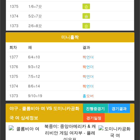
1375
1/6=7끗
승
1374
5/2=7끗
승
1373
2/6=8끗
승
미니홀짝
회차
패
결과
1377
6/4=10
짝
언더
1376
9/3=12
짝
언더
1375
7/5=12
짝
언더
1374
8/6=14
짝
언더
1373
9/10=19
홀
오버
야구 . 콜롬비아 여 VS 도미니카공화
진행중경기
경기결과
국 여 상세정보
경기일정
북중미: 중앙아메리카 & 캐
리비안 게임 여자부 - 플레
이오프