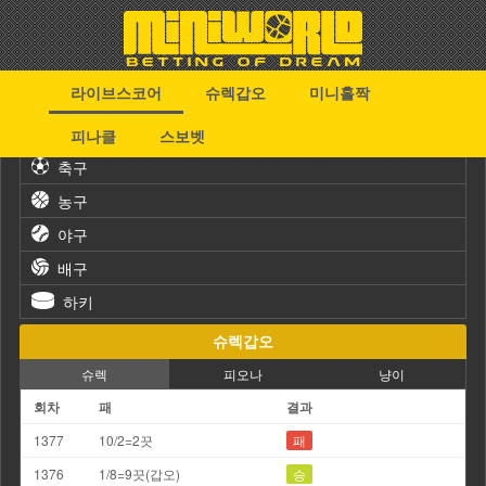
라이브스코어
슈렉갑오
미니홀짝
스포츠
피나클
스보벳
축구
농구
야구
배구
하키
슈렉갑오
슈렉
피오나
냥이
회차
패
결과
1377
10/2=2끗
패
1376
1/8=9끗(갑오)
승