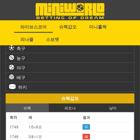
라이브스코어
슈렉갑오
미니홀짝
스포츠
피나클
스보벳
축구
농구
야구
배구
하키
슈렉갑오
슈렉
피오나
냥이
회차
패
결과
1749
1/5=6끗
무
1748
3/8=1끗
패