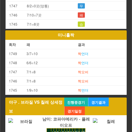
1747
8/2=0끗(망통)
무
1746
7/10=7끗
패
1745
7/1=8끗
승
미니홀짝
회차
패
결과
1749
3/7=10
짝
언더
1748
6/6=12
짝
언더
1747
7/1=8
짝
오버
1746
7/1=8
짝
오버
1745
1/9=10
짝
언더
야구 . 브라질 VS 칠레 상세정
진행중경기
경기결과
보
경기일정
남미: 코파아메리카 - 플레
이오프