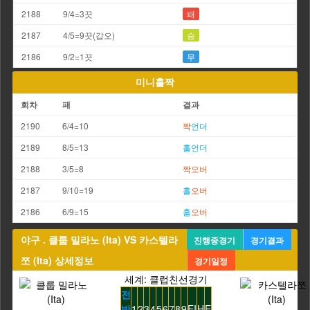
2188
9/4=3끗
패
2187
4/5=9끗(갑오)
승
2186
9/2=1끗
무
미니홀짝
회차
패
결과
2190
6/4=10
짝
언더
2189
8/5=13
홀
언더
2188
3/5=8
짝
오버
2187
9/10=19
홀
오버
2186
6/9=15
홀
오버
야구 . 클룹 밀라노 (Ita) VS 카스텔라
진행중경기
경기결과
쪼 (Ita) 상세정보
경기일정
세계: 클럽친선경기
전
반
1
2
3
4
5
6
7
8
9
EI
H
E