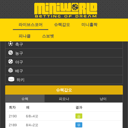
라이브스코어
슈렉갑오
미니홀짝
스포츠
피나클
스보벳
축구
농구
야구
배구
하키
슈렉갑오
슈렉
피오나
냥이
회차
패
결과
2190
6/8=4끗
승
2189
8/4=2끗
무