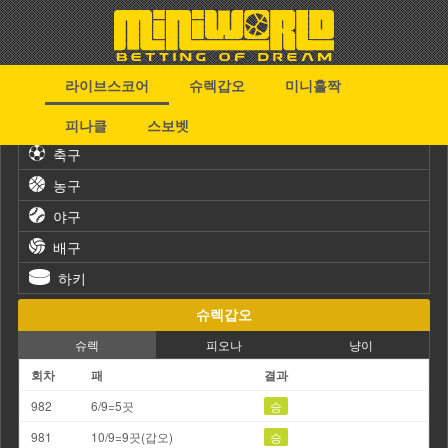
라이브스코어
슈렉갑오
미니홀짝
스포츠
피나클
스보벳
축구
농구
야구
배구
하키
슈렉갑오
슈렉
피오나
냥이
회차
패
결과
982
6/9=5끗
승
981
10/9=9끗(갑오)
승