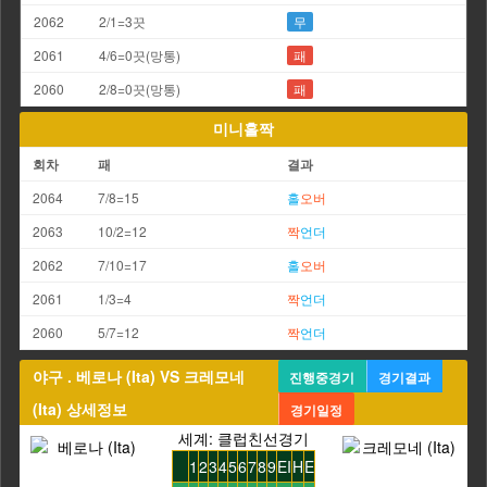
2062
2/1=3끗
무
2061
4/6=0끗(망통)
패
2060
2/8=0끗(망통)
패
미니홀짝
회차
패
결과
2064
7/8=15
홀
오버
2063
10/2=12
짝
언더
2062
7/10=17
홀
오버
2061
1/3=4
짝
언더
2060
5/7=12
짝
언더
야구 . 베로나 (Ita) VS 크레모네
진행중경기
경기결과
(Ita) 상세정보
경기일정
세계: 클럽친선경기
1
2
3
4
5
6
7
8
9
EI
H
E