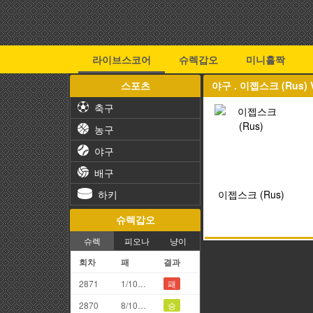
라이브스코어
슈렉갑오
미니홀짝
스포츠
야구 . 이젭스크 (Rus
축구
농구
야구
배구
하키
이젭스크 (Rus)
슈렉갑오
슈렉
피오나
냥이
회차
패
결과
2871
1/10=1끗
패
2870
8/10=8끗
승