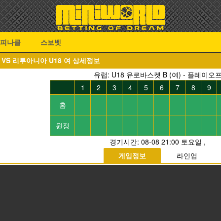
피나클
스보벳
여 VS 리투아니아 U18 여 상세정보
유럽: U18 유로바스켓 B (여) - 플레이오
1
2
3
4
5
6
7
8
9
홈
원정
경기시간:
08-08 21:00 토요일
,
게임정보
라인업