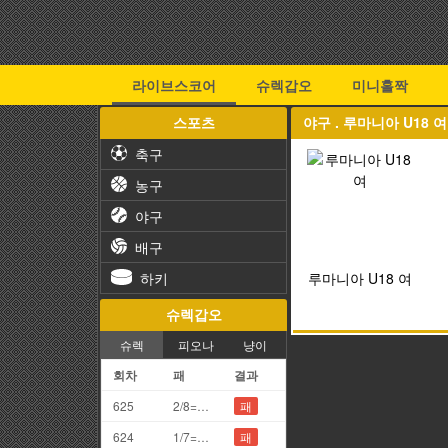
라이브스코어
슈렉갑오
미니홀짝
스포츠
야구 . 루마니아 U18 
축구
농구
야구
배구
하키
루마니아 U18 여
슈렉갑오
슈렉
피오나
냥이
회차
패
결과
625
2/8=0끗(망통)
패
624
1/7=8끗
패