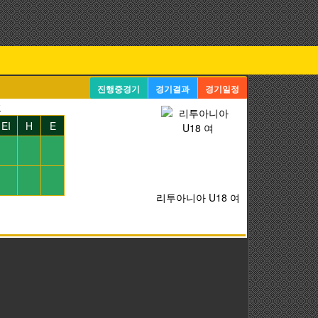
진행중경기
경기결과
경기일정
프
EI
H
E
리투아니아 U18 여