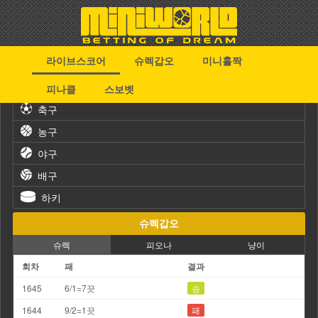
라이브스코어
슈렉갑오
미니홀짝
스포츠
피나클
스보벳
축구
농구
야구
배구
하키
슈렉갑오
슈렉
피오나
냥이
회차
패
결과
1645
6/1=7끗
승
1644
9/2=1끗
패