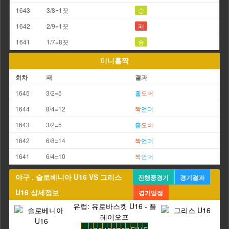
1643
3/8=1끗
승
1642
2/9=1끗
패
1641
1/7=8끗
승
미니홀짝
회차
패
결과
1645
3/2=5
홀
오버
1644
8/4=12
짝
언더
1643
3/2=5
홀
오버
1642
6/8=14
짝
언더
1641
6/4=10
짝
언더
야구 . 슬로베니아 U16 VS 그리스
진행중경기
경기결과
U16 상세정보
경기일정
유럽: 유로바스켓 U16 - 플
레이오프