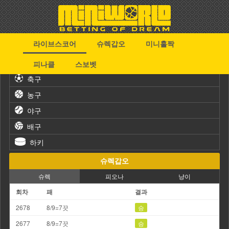
라이브스코어
슈렉갑오
미니홀짝
스포츠
피나클
스보벳
축구
농구
야구
배구
하키
슈렉갑오
슈렉
피오나
냥이
회차
패
결과
2678
8/9=7끗
승
2677
8/9=7끗
승