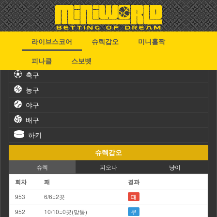
라이브스코어
슈렉갑오
미니홀짝
스포츠
피나클
스보벳
축구
농구
야구
배구
하키
슈렉갑오
슈렉
피오나
냥이
회차
패
결과
953
6/6=2끗
패
952
10/10=0끗(망통)
무