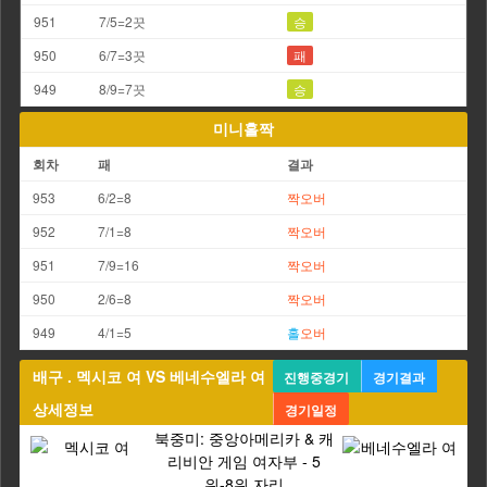
951
7/5=2끗
승
950
6/7=3끗
패
949
8/9=7끗
승
미니홀짝
회차
패
결과
953
6/2=8
짝
오버
952
7/1=8
짝
오버
951
7/9=16
짝
오버
950
2/6=8
짝
오버
949
4/1=5
홀
오버
배구 . 멕시코 여 VS 베네수엘라 여
진행중경기
경기결과
상세정보
경기일정
북중미: 중앙아메리카 & 캐
리비안 게임 여자부 - 5
위-8위 자리