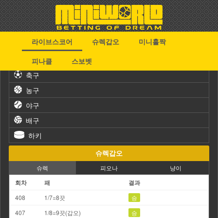
라이브스코어
슈렉갑오
미니홀짝
스포츠
피나클
스보벳
축구
농구
야구
배구
하키
슈렉갑오
슈렉
피오나
냥이
회차
패
결과
408
1/7=8끗
승
407
1/8=9끗(갑오)
승