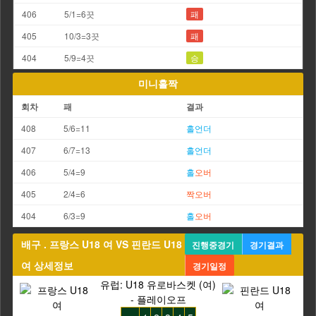
406
5/1=6끗
패
405
10/3=3끗
패
404
5/9=4끗
승
미니홀짝
회차
패
결과
408
5/6=11
홀
언더
407
6/7=13
홀
언더
406
5/4=9
홀
오버
405
2/4=6
짝
오버
404
6/3=9
홀
오버
배구 . 프랑스 U18 여 VS 핀란드 U18
진행중경기
경기결과
여 상세정보
경기일정
유럽: U18 유로바스켓 (여)
- 플레이오프