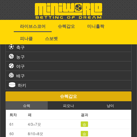
라이브스코어
슈렉갑오
미니홀짝
스포츠
피나클
스보벳
축구
농구
야구
배구
하키
슈렉갑오
슈렉
피오나
냥이
회차
패
결과
61
4/3=7끗
승
60
8/10=8끗
승