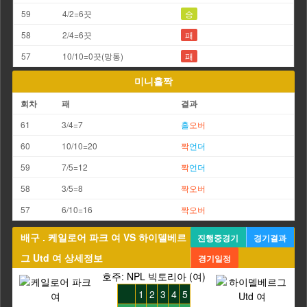
59
4/2=6끗
승
58
2/4=6끗
패
57
10/10=0끗(망통)
패
미니홀짝
회차
패
결과
61
3/4=7
홀
오버
60
10/10=20
짝
언더
59
7/5=12
짝
언더
58
3/5=8
짝
오버
57
6/10=16
짝
오버
배구 . 케일로어 파크 여 VS 하이델베르
진행중경기
경기결과
그 Utd 여 상세정보
경기일정
호주: NPL 빅토리아 (여)
1
2
3
4
5