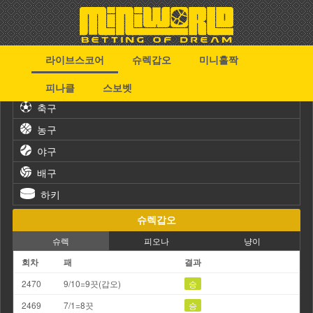
라이브스코어
슈렉갑오
미니홀짝
스포츠
피나클
스보벳
축구
농구
야구
배구
하키
슈렉갑오
슈렉
피오나
냥이
회차
패
결과
2470
9/10=9끗(갑오)
승
2469
7/1=8끗
승