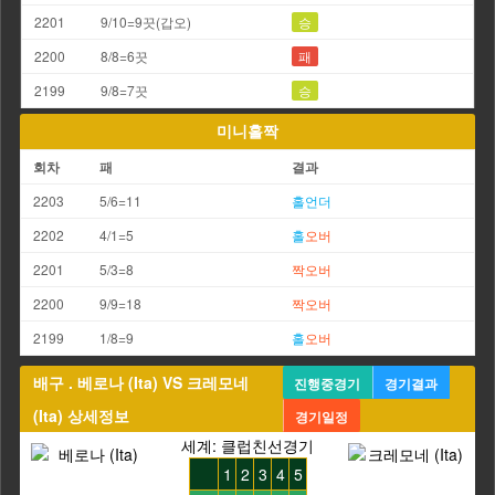
2201
9/10=9끗(갑오)
승
2200
8/8=6끗
패
2199
9/8=7끗
승
미니홀짝
회차
패
결과
2203
5/6=11
홀
언더
2202
4/1=5
홀
오버
2201
5/3=8
짝
오버
2200
9/9=18
짝
오버
2199
1/8=9
홀
오버
배구 . 베로나 (Ita) VS 크레모네
진행중경기
경기결과
(Ita) 상세정보
경기일정
세계: 클럽친선경기
1
2
3
4
5