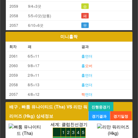
2059
9/4=3끗
승
2058
5/5=0끗(망통)
패
2057
6/10=6끗
무
미니홀짝
회차
패
결과
2061
6/5=11
홀
언더
2060
9/8=17
홀
오버
2059
2/9=11
홀
언더
2058
8/5=13
홀
언더
2057
4/8=12
짝
언더
배구 . 빠툼 유나이티드 (Tha) VS 리만 워
진행중경기
리어즈 (Hkg) 상세정보
경기결과
경기일정
세계: 클럽친선경기
1
2
3
4
5