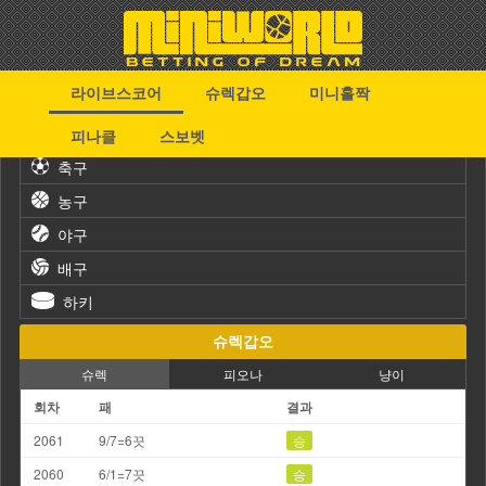
라이브스코어
슈렉갑오
미니홀짝
스포츠
피나클
스보벳
축구
농구
야구
배구
하키
슈렉갑오
슈렉
피오나
냥이
회차
패
결과
2061
9/7=6끗
승
2060
6/1=7끗
승