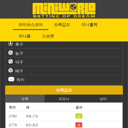
라이브스코어
슈렉갑오
미니홀짝
스포츠
피나클
스보벳
축구
농구
야구
배구
하키
슈렉갑오
슈렉
피오나
냥이
회차
패
결과
2780
9/8=7끗
승
2779
6/2=8끗
패