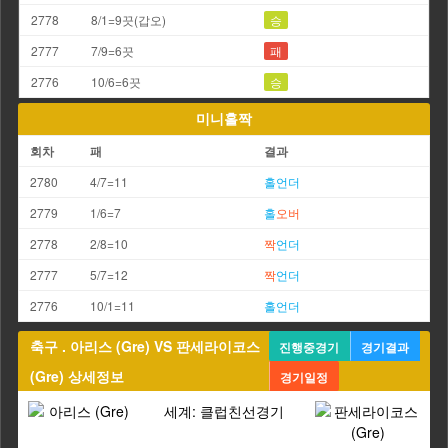
2778
8/1=9끗(갑오)
승
2777
7/9=6끗
패
2776
10/6=6끗
승
미니홀짝
회차
패
결과
2780
4/7=11
홀
언더
2779
1/6=7
홀
오버
2778
2/8=10
짝
언더
2777
5/7=12
짝
언더
2776
10/1=11
홀
언더
축구 . 아리스 (Gre) VS 판세라이코스
진행중경기
경기결과
(Gre) 상세정보
경기일정
세계: 클럽친선경기