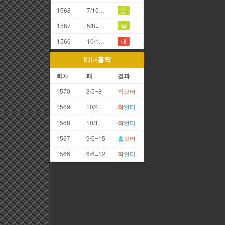
1568
7/10=7끗
승
1567
5/8=3끗
승
1566
10/1=1끗
패
미니홀짝
회차
패
결과
1570
3/5=8
짝
오버
1569
10/4=14
짝
언더
1568
10/10=20
짝
언더
1567
9/6=15
홀
오버
1566
6/6=12
짝
언더