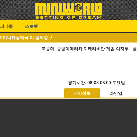
피나클
스보벳
S 도미니카공화국 여 상세정보
북중미: 중앙아메리카 & 캐리비안 게임 여자부 -
경기시간:
08-08 08:00 토요일
,
게임정보
라인업