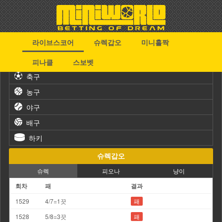
라이브스코어
슈렉갑오
미니홀짝
스포츠
피나클
스보벳
축구
농구
야구
배구
하키
슈렉갑오
슈렉
피오나
냥이
회차
패
결과
1529
4/7=1끗
패
1528
5/8=3끗
패