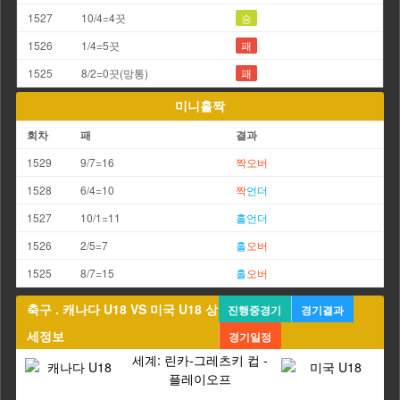
1527
10/4=4끗
승
1526
1/4=5끗
패
1525
8/2=0끗(망통)
패
미니홀짝
회차
패
결과
1529
9/7=16
짝
오버
1528
6/4=10
짝
언더
1527
10/1=11
홀
언더
1526
2/5=7
홀
오버
1525
8/7=15
홀
오버
축구 . 캐나다 U18 VS 미국 U18 상
진행중경기
경기결과
세정보
경기일정
세계: 린카-그레츠키 컵 -
플레이오프