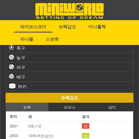
라이브스코어
슈렉갑오
미니홀짝
스포츠
피나클
스보벳
축구
농구
야구
배구
하키
슈렉갑오
슈렉
피오나
냥이
회차
패
결과
2801
3/8=1끗
패
2800
10/9=9끗(갑오)
승