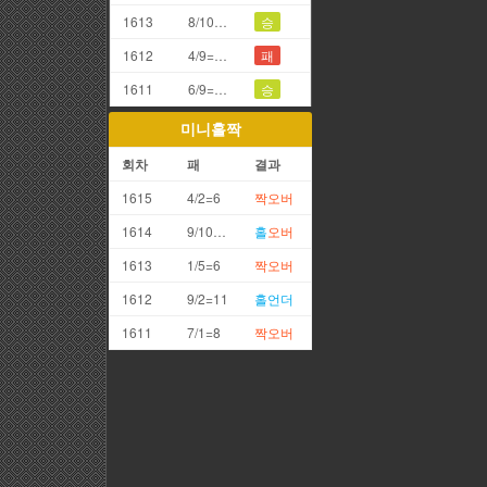
1613
8/10=8끗
승
1612
4/9=3끗
패
1611
6/9=5끗
승
미니홀짝
회차
패
결과
1615
4/2=6
짝
오버
1614
9/10=19
홀
오버
1613
1/5=6
짝
오버
1612
9/2=11
홀
언더
1611
7/1=8
짝
오버