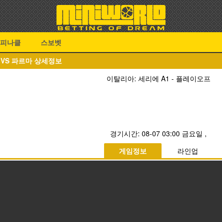
피나클
스보벳
 VS 파르마 상세정보
이탈리아: 세리에 A1 - 플레이오프
경기시간:
08-07 03:00 금요일
,
게임정보
라인업