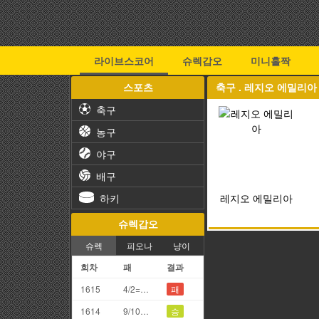
라이브스코어
슈렉갑오
미니홀짝
스포츠
축구 . 레지오 에밀리아
축구
농구
야구
배구
하키
레지오 에밀리아
슈렉갑오
슈렉
피오나
냥이
회차
패
결과
1615
4/2=6끗
패
1614
9/10=9끗(갑오)
승