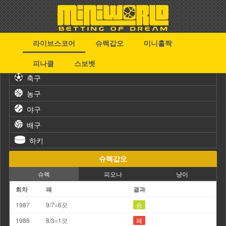
라이브스코어
슈렉갑오
미니홀짝
스포츠
피나클
스보벳
축구
농구
야구
배구
하키
슈렉갑오
슈렉
피오나
냥이
회차
패
결과
1987
9/7=6끗
승
1986
8/3=1끗
패