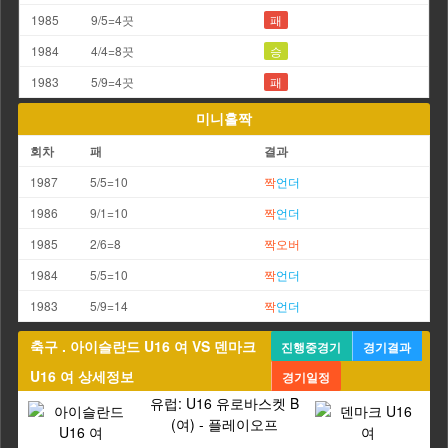
1985
9/5=4끗
패
1984
4/4=8끗
승
1983
5/9=4끗
패
미니홀짝
회차
패
결과
1987
5/5=10
짝
언더
1986
9/1=10
짝
언더
1985
2/6=8
짝
오버
1984
5/5=10
짝
언더
1983
5/9=14
짝
언더
축구 . 아이슬란드 U16 여 VS 덴마크
진행중경기
경기결과
U16 여 상세정보
경기일정
유럽: U16 유로바스켓 B
(여) - 플레이오프