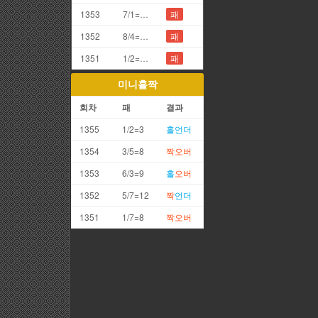
1353
7/1=8끗
패
1352
8/4=2끗
패
1351
1/2=3끗
패
미니홀짝
회차
패
결과
1355
1/2=3
홀
언더
1354
3/5=8
짝
오버
1353
6/3=9
홀
오버
1352
5/7=12
짝
언더
1351
1/7=8
짝
오버