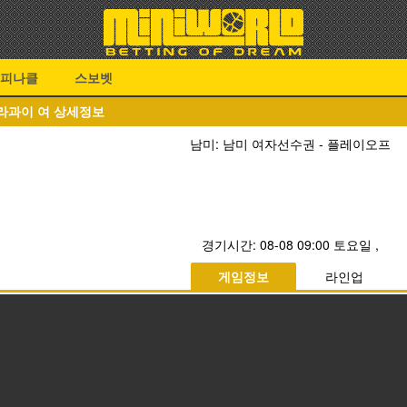
피나클
스보벳
 파라과이 여 상세정보
남미: 남미 여자선수권 - 플레이오프
경기시간:
08-08 09:00 토요일
,
게임정보
라인업