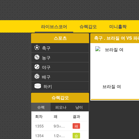
라이브스코어
슈렉갑오
미니홀짝
스포츠
축구 . 브라질 여 VS
축구
농구
야구
배구
하키
브라질 여
슈렉갑오
슈렉
피오나
냥이
회차
패
결과
1355
9/3=2끗
패
1354
1/2=3끗
승