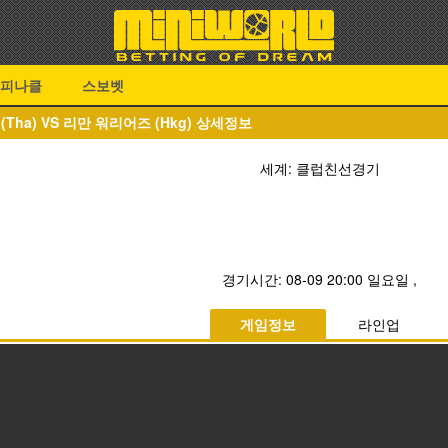
피나클
스보벳
(Tha) VS 리만 워리어즈 (Hkg) 상세정보
세계: 클럽친선경기
경기시간:
08-09 20:00 일요일
,
게임정보
라인업