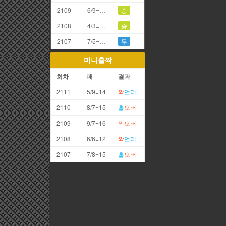
2109
6/9=5끗
승
2108
4/3=7끗
승
2107
7/5=2끗
무
미니홀짝
회차
패
결과
2111
5/9=14
짝
언더
2110
8/7=15
홀
오버
2109
9/7=16
짝
오버
2108
6/6=12
짝
언더
2107
7/8=15
홀
오버