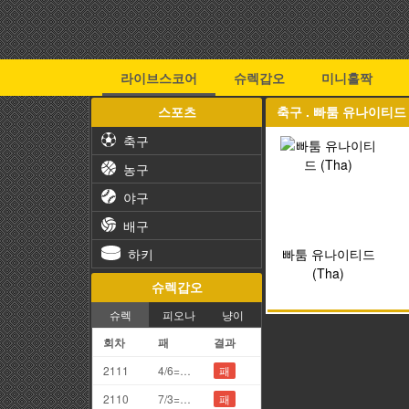
라이브스코어
슈렉갑오
미니홀짝
스포츠
축구 . 빠툼 유나이티드 
축구
농구
야구
배구
하키
빠툼 유나이티드
(Tha)
슈렉갑오
슈렉
피오나
냥이
회차
패
결과
2111
4/6=0끗(망통)
패
2110
7/3=0끗(망통)
패