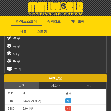
라이브스코어
슈렉갑오
미니홀짝
스포츠
피나클
스보벳
축구
농구
야구
배구
하키
슈렉갑오
슈렉
피오나
냥이
회차
패
결과
2481
3/6=9끗(갑오)
무
2480
2/9=1끗
패