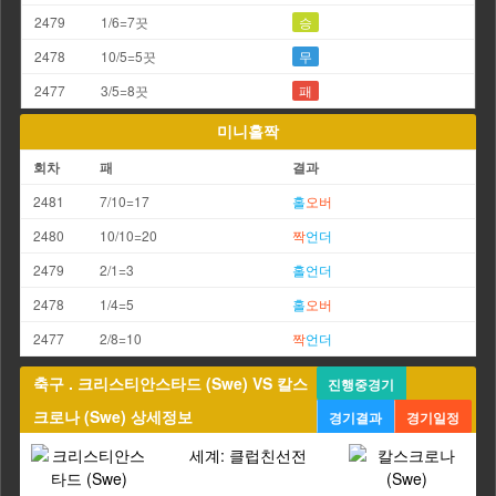
2479
1/6=7끗
승
2478
10/5=5끗
무
2477
3/5=8끗
패
미니홀짝
회차
패
결과
2481
7/10=17
홀
오버
2480
10/10=20
짝
언더
2479
2/1=3
홀
언더
2478
1/4=5
홀
오버
2477
2/8=10
짝
언더
축구 . 크리스티안스타드 (Swe) VS 칼스
진행중경기
크로나 (Swe) 상세정보
경기결과
경기일정
세계: 클럽친선전