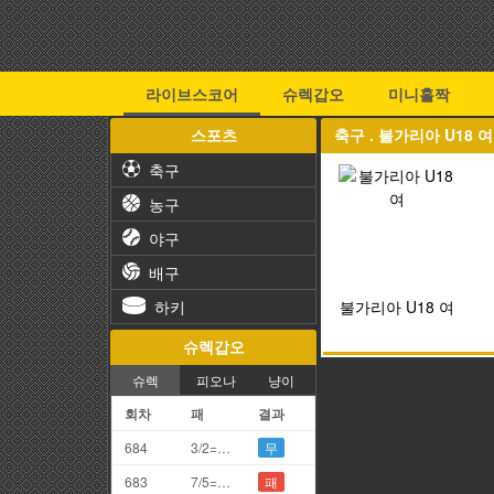
라이브스코어
슈렉갑오
미니홀짝
스포츠
축구 . 불가리아 U18 
축구
농구
야구
배구
하키
불가리아 U18 여
슈렉갑오
슈렉
피오나
냥이
회차
패
결과
684
3/2=5끗
무
683
7/5=2끗
패