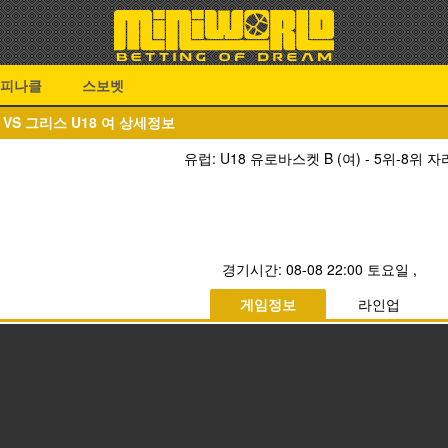
피나클
스보벳
여 VS 그리스 U18 여 상세정보
유럽: U18 유로바스켓 B (여) - 5위-8위 자
경기시간:
08-08 22:00 토요일
,
게임정보
라인업