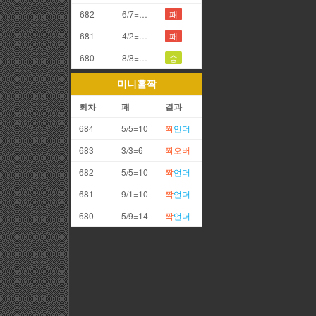
682
6/7=3끗
패
681
4/2=6끗
패
680
8/8=6끗
승
미니홀짝
회차
패
결과
684
5/5=10
짝
언더
683
3/3=6
짝
오버
682
5/5=10
짝
언더
681
9/1=10
짝
언더
680
5/9=14
짝
언더