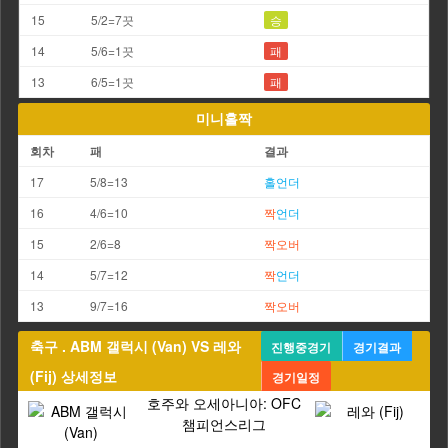
15
5/2=7끗
승
14
5/6=1끗
패
13
6/5=1끗
패
미니홀짝
회차
패
결과
17
5/8=13
홀
언더
16
4/6=10
짝
언더
15
2/6=8
짝
오버
14
5/7=12
짝
언더
13
9/7=16
짝
오버
축구 . ABM 갤럭시 (Van) VS 레와
진행중경기
경기결과
(Fij) 상세정보
경기일정
호주와 오세아니아: OFC
챔피언스리그