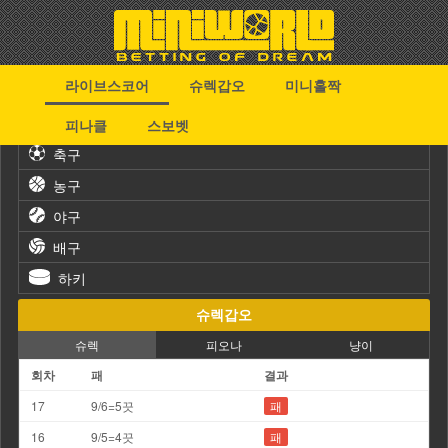
라이브스코어
슈렉갑오
미니홀짝
스포츠
피나클
스보벳
축구
농구
야구
배구
하키
슈렉갑오
슈렉
피오나
냥이
회차
패
결과
17
9/6=5끗
패
16
9/5=4끗
패