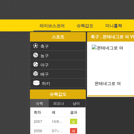
라이브스코어
슈렉갑오
미니홀짝
스포츠
축구 . 몬테네그로 여 
축구
농구
야구
배구
하키
몬테네그로 여
슈렉갑오
슈렉
피오나
냥이
회차
패
결과
2057
10/9=9끗(갑오)
승
2056
3/7=0끗(망통)
패