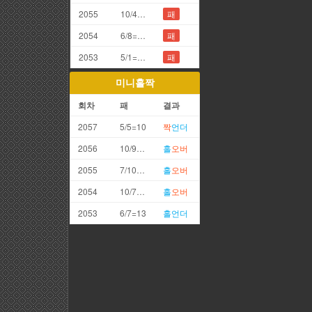
2055
10/4=4끗
패
2054
6/8=4끗
패
2053
5/1=6끗
패
미니홀짝
회차
패
결과
2057
5/5=10
짝
언더
2056
10/9=19
홀
오버
2055
7/10=17
홀
오버
2054
10/7=17
홀
오버
2053
6/7=13
홀
언더