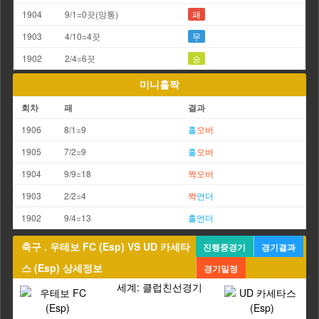
1904
9/1=0끗(망통)
패
1903
4/10=4끗
무
1902
2/4=6끗
승
미니홀짝
회차
패
결과
1906
8/1=9
홀
오버
1905
7/2=9
홀
오버
1904
9/9=18
짝
오버
1903
2/2=4
짝
언더
1902
9/4=13
홀
언더
축구 . 우테보 FC (Esp) VS UD 카세타
진행중경기
경기결과
스 (Esp) 상세정보
경기일정
세계: 클럽친선경기