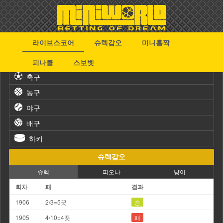
라이브스코어
슈렉갑오
미니홀짝
스포츠
피나클
스보벳
축구
농구
야구
배구
하키
슈렉갑오
슈렉
피오나
냥이
회차
패
결과
1906
2/3=5끗
승
1905
4/10=4끗
패