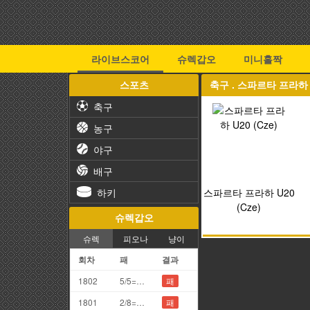
라이브스코어
슈렉갑오
미니홀짝
스포츠
축구 . 스파르타 프라하 U
축구
농구
야구
배구
하키
스파르타 프라하 U20
(Cze)
슈렉갑오
슈렉
피오나
냥이
회차
패
결과
1802
5/5=0끗(망통)
패
1801
2/8=0끗(망통)
패