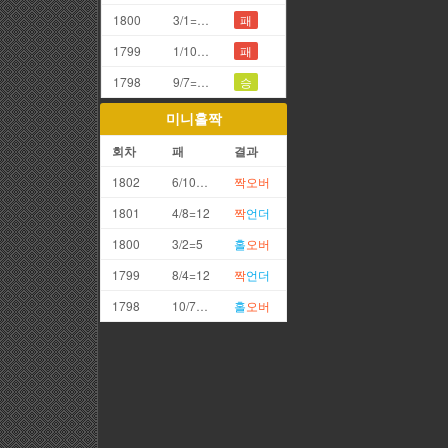
1800
3/1=4끗
패
1799
1/10=1끗
패
1798
9/7=6끗
승
미니홀짝
회차
패
결과
1802
6/10=16
짝
오버
1801
4/8=12
짝
언더
1800
3/2=5
홀
오버
1799
8/4=12
짝
언더
1798
10/7=17
홀
오버