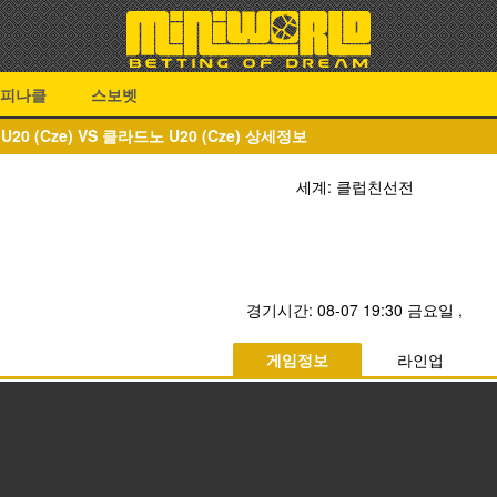
피나클
스보벳
20 (Cze) VS 클라드노 U20 (Cze) 상세정보
세계: 클럽친선전
경기시간:
08-07 19:30 금요일
,
게임정보
라인업