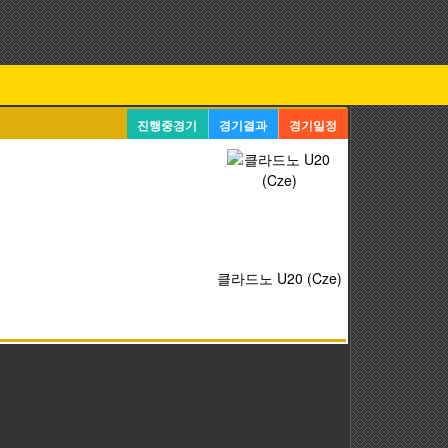
진행중경기
경기결과
경기일정
클라드노 U20 (Cze)