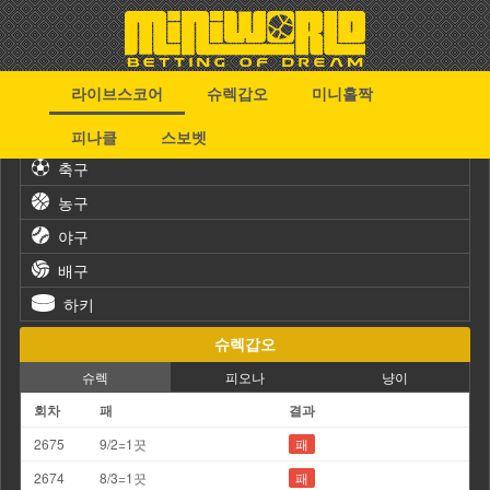
라이브스코어
슈렉갑오
미니홀짝
스포츠
피나클
스보벳
축구
농구
야구
배구
하키
슈렉갑오
슈렉
피오나
냥이
회차
패
결과
2675
9/2=1끗
패
2674
8/3=1끗
패