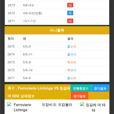
2673
6/8=4끗
패
2672
4/6=0끗(망통)
무
2671
10/1=1끗
패
미니홀짝
회차
패
결과
2675
4/5=9
홀
오버
2674
6/5=11
홀
언더
2673
5/3=8
짝
오버
2672
5/9=14
짝
언더
2671
5/4=9
홀
오버
축구 . Ferroviario Lichinga VS 칭갈레
진행중경기
경기결과
데 테테 상세정보
경기일정
모잠비크: 모캄볼라