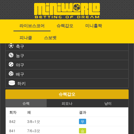
라이브스코어
슈렉갑오
미니홀짝
스포츠
피나클
스보벳
축구
농구
야구
배구
하키
슈렉갑오
슈렉
피오나
냥이
회차
패
결과
842
3/8=1끗
무
841
7/6=3끗
승