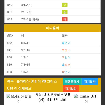
840
3/1=4끗
승
839
2/5=7끗
승
838
7/3=0끗(망통)
패
미니홀짝
회차
패
결과
842
8/3=11
홀
언더
841
9/7=16
짝
오버
840
1/3=4
짝
언더
839
7/8=15
홀
오버
838
1/3=4
짝
언더
축구 . 불가리아 U18 여 VS 그리스
진행중경기
경기결과
U18 여 상세정보
경기일정
유럽: U18 유로바스켓 B
(여) - 5위-8위 자리