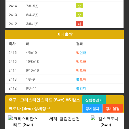
2414
7/8=5끗
승
2413
8/4=2끗
승
2412
3/8=1끗
패
미니홀짝
회차
패
결과
2416
4/6=10
짝
언더
2415
10/8=18
짝
오버
2414
6/10=16
짝
오버
2413
1/8=9
홀
오버
2412
8/3=11
홀
언더
축구 . 크리스티안스타드 (Swe) VS 칼스
진행중경기
크로나 (Swe) 상세정보
경기결과
경기일정
세계: 클럽친선전