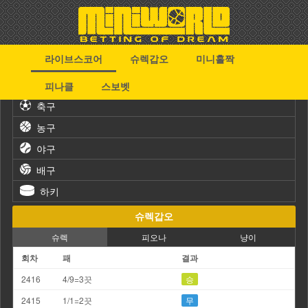
라이브스코어
슈렉갑오
미니홀짝
스포츠
피나클
스보벳
축구
농구
야구
배구
하키
슈렉갑오
슈렉
피오나
냥이
회차
패
결과
2416
4/9=3끗
승
2415
1/1=2끗
무