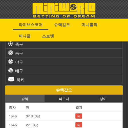
라이브스코어
슈렉갑오
미니홀짝
스포츠
피나클
스보벳
축구
농구
야구
배구
하키
슈렉갑오
슈렉
피오나
냥이
회차
패
결과
1646
3/10=3끗
패
1645
2/1=3끗
패