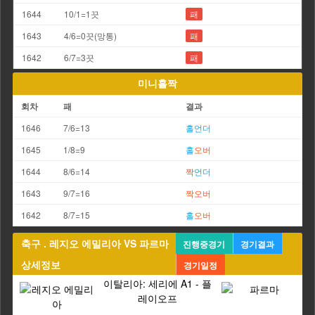
1644
10/1=1끗
패
1643
4/6=0끗(망통)
패
1642
6/7=3끗
패
미니홀짝
회차
패
결과
1646
7/6=13
홀
언더
1645
1/8=9
홀
오버
1644
8/6=14
짝
언더
1643
9/7=16
짝
오버
1642
8/7=15
홀
오버
축구 . 레지오 에밀리아 VS 파르마
진행중경기
경기결과
상세정보
경기일정
이탈리아: 세리에 A1 - 플
레이오프