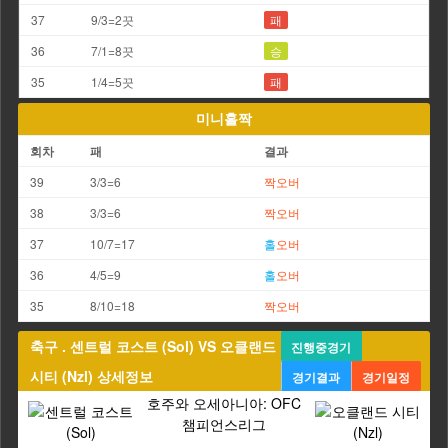
37
9/3=2끗
패
36
7/1=8끗
승
35
1/4=5끗
패
미니홀짝
회차
패
결과
39
3/3=6
짝
오버
38
3/3=6
짝
오버
37
10/7=17
홀
오버
36
4/5=9
홀
오버
35
8/10=18
짝
오버
축구 . 센트럴 코스트 (Sol) VS 오클랜드
진행중경기
시티 (Nzl) 상세정보
경기결과
경기일정
호주와 오세아니아: OFC
챔피언스리그