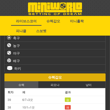
라이브스코어
슈렉갑오
미니홀짝
스포츠
피나클
스보벳
축구
농구
야구
배구
하키
슈렉갑오
슈렉
피오나
냥이
회차
패
결과
39
6/7=3끗
승
38
10/1=1끗
패