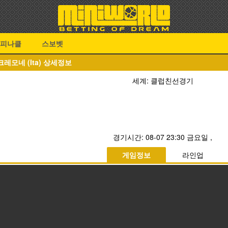
피나클
스보벳
S 크레모네 (Ita) 상세정보
세계: 클럽친선경기
경기시간:
08-07 23:30 금요일
,
게임정보
라인업