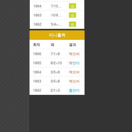
1864
7/10=7끗
승
1863
10/9=9끗(갑오)
승
1862
5/4=9끗(갑오)
승
미니홀짝
회차
패
결과
1866
7/1=8
짝
오버
1865
8/2=10
짝
언더
1864
3/5=8
짝
오버
1863
3/5=8
짝
오버
1862
2/1=3
홀
언더