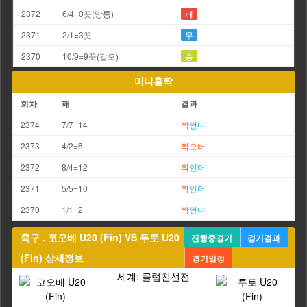
2372
6/4=0끗(망통)
패
2371
2/1=3끗
무
2370
10/9=9끗(갑오)
승
미니홀짝
회차
패
결과
2374
7/7=14
짝
언더
2373
4/2=6
짝
오버
2372
8/4=12
짝
언더
2371
5/5=10
짝
언더
2370
1/1=2
짝
언더
축구 . 코오베 U20 (Fin) VS 투토 U20
진행중경기
경기결과
(Fin) 상세정보
경기일정
세계: 클럽친선전