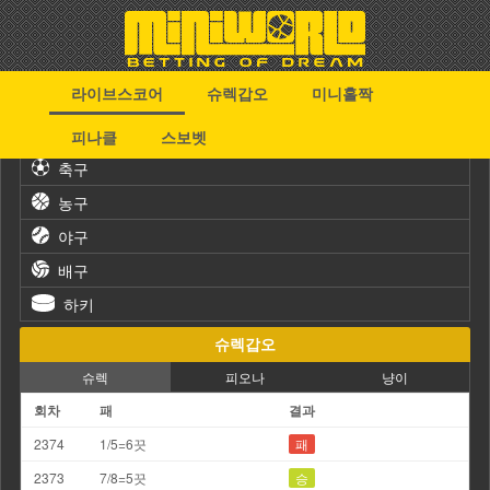
라이브스코어
슈렉갑오
미니홀짝
스포츠
피나클
스보벳
축구
농구
야구
배구
하키
슈렉갑오
슈렉
피오나
냥이
회차
패
결과
2374
1/5=6끗
패
2373
7/8=5끗
승